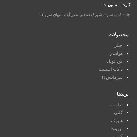
کارخـانــه اورینت:
جاده قدیم ساوه، شهرک صنعتی نصیرآباد، انتهای سرو ۲۴
محصولات
چیلر
هواساز
فن کویل
داکت اسپلیت
سرمایشIT
برندها
تراست
گلتی
هایرف
اورینت
گسرو