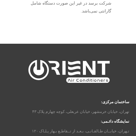
شرکت برسد در غیر این صورت دستگاه شامل
گارانتی نمی‌باشد.
ساختمان مرکزی:
تهران، خیابان خرمشهر، خیابان عربعلی، کوچه چهارم پلاک ۴۳
نمایشگاه دائـمی:
تـهران، خیابــان طـالقـانـی، بـعـد از تــقاطـع بـهار پـلـاک ۱۲۰