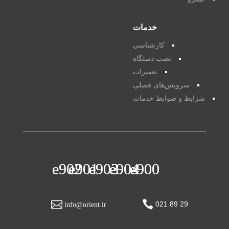
خدمات
کارشناسی
نصب دستگاه
تعمیرات
سرویس‌های فصلی
شرایط و ضوابط خدمات


29 89 021
info@orient.ir