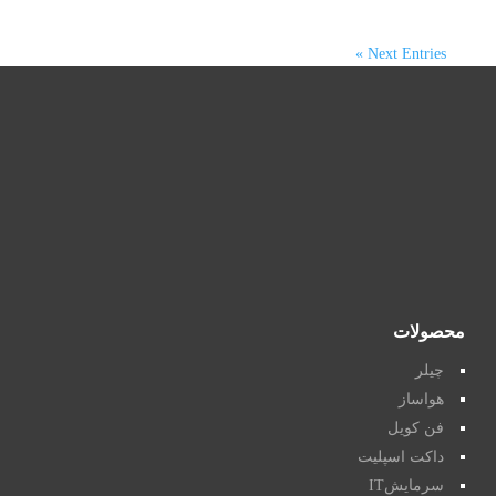
Next Entries »
محصولات
چیلر
هواساز
فن کویل
داکت اسپلیت
سرمایشIT