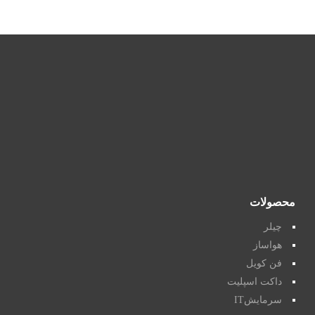
محصولات
چیلر
هواساز
فن کویل
داکت اسپلیت
سرمایشIT