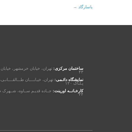
پاسارگاد
→
ساختمان مرکزی:
تهران، خیابان خرمشهر، خیابان
۴۳
نمایشگاه دائـمی:
تهران، خیـابــــان طـــالقــــانـی، 
پـلـاک ۱۲۰
کارخـانــه اورینت:
جــاده قدیـم ســاوه، شــهرک ص
۲۴