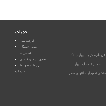
خدمات
کارشناسی
نصب دستگاه
تعمیرات
 عربعلی، کوچه چهارم پلاک
سرویس‌های فصلی
بـــعـد از تــقاطـع بـهار
شرایط و ضوابط
خدمات
نعتی نصیرآباد، انتهای سرو