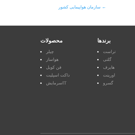
←
سازمان هواپیمایی کشور
برندها
محصولات
تراست
چیلر
گلتی
هواساز
هایرف
فن کویل
اورینت
داکت اسپلیت
گسرو
سرمایشIT